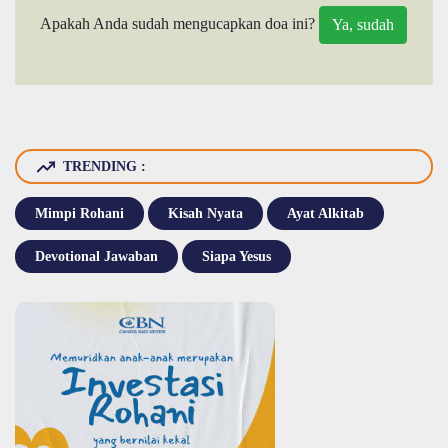
Apakah Anda sudah mengucapkan doa ini?
TRENDING :
Mimpi Rohani
Kisah Nyata
Ayat Alkitab
Devotional Jawaban
Siapa Yesus