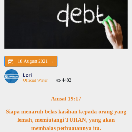
18 August 2021 →
Lori
4482
Official Writer
Amsal 19:17
Siapa menaruh belas kasihan kepada orang yang
lemah, memiutangi TUHAN, yang akan
membalas perbuatannya itu.