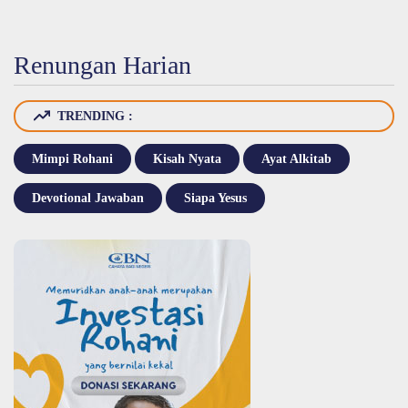
Renungan Harian
TRENDING :
Mimpi Rohani
Kisah Nyata
Ayat Alkitab
Devotional Jawaban
Siapa Yesus