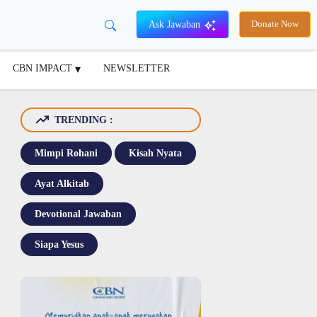
Ask Jawaban
Donate Now
CBN IMPACT
NEWSLETTER
TRENDING :
Mimpi Rohani
Kisah Nyata
Ayat Alkitab
Devotional Jawaban
Siapa Yesus