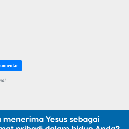
rkomentar
ma!
u menerima Yesus sebagai
mat pribadi dalam hidup Anda?