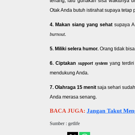
tenang, lalu gunakan sisa waktunya un
Otak Anda butuh istirahat supaya tetap pr
4. Makan siang yang sehat
supaya An
burnout
.
5. Miliki selera humor.
Orang tidak bis
6. Ciptakan
support system
yang terdir
mendukung Anda.
7. Olahraga 15 menit
saja sehari suda
Anda merasa senang.
BACA JUGA:
Jangan Takut Men
Sumber : getlife