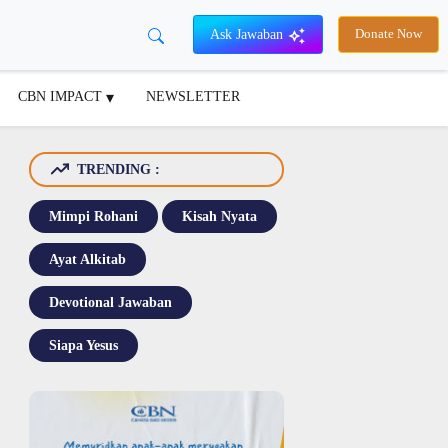
Ask Jawaban
Donate Now
CBN IMPACT
NEWSLETTER
TRENDING :
Mimpi Rohani
Kisah Nyata
Ayat Alkitab
Devotional Jawaban
Siapa Yesus