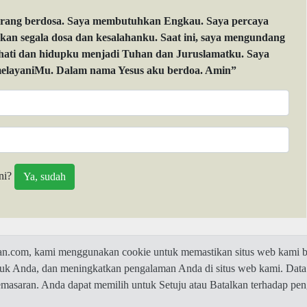
orang berdosa. Saya membutuhkan Engkau. Saya percaya
 segala dosa dan kesalahanku. Saat ini, saya mengundang
 hati dan hidupku menjadi Tuhan dan Juruslamatku. Saya
layaniMu. Dalam nama Yesus aku berdoa. Amin”
ni?
com, kami menggunakan cookie untuk memastikan situs web kami be
ntuk Anda, dan meningkatkan pengalaman Anda di situs web kami. Data
© 2026 Jawaban.com -
Privacy Policy
pemasaran. Anda dapat memilih untuk Setuju atau Batalkan terhadap p