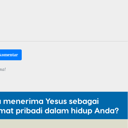
rkomentar
ma!
u menerima Yesus sebagai
mat pribadi dalam hidup Anda?