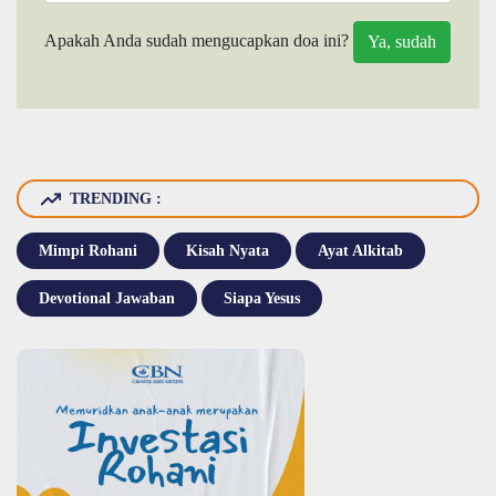
Apakah Anda sudah mengucapkan doa ini?
TRENDING :
Mimpi Rohani
Kisah Nyata
Ayat Alkitab
Devotional Jawaban
Siapa Yesus