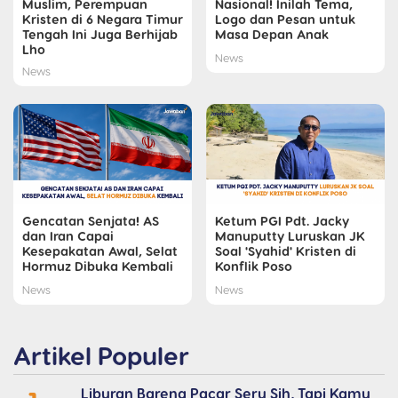
Muslim, Perempuan
Nasional! Inilah Tema,
Kristen di 6 Negara Timur
Logo dan Pesan untuk
Tengah Ini Juga Berhijab
Masa Depan Anak
Lho
News
News
Gencatan Senjata! AS
Ketum PGI Pdt. Jacky
dan Iran Capai
Manuputty Luruskan JK
Kesepakatan Awal, Selat
Soal 'Syahid' Kristen di
Hormuz Dibuka Kembali
Konflik Poso
News
News
Artikel Populer
Liburan Bareng Pacar Seru Sih, Tapi Kamu