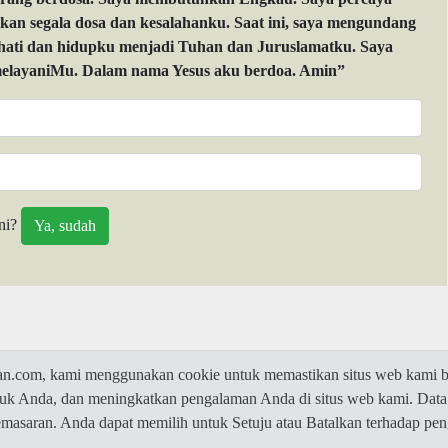
 segala dosa dan kesalahanku. Saat ini, saya mengundang
 hati dan hidupku menjadi Tuhan dan Juruslamatku. Saya
layaniMu. Dalam nama Yesus aku berdoa. Amin”
ni?
com, kami menggunakan cookie untuk memastikan situs web kami be
ntuk Anda, dan meningkatkan pengalaman Anda di situs web kami. Data
© 2026 Jawaban.com -
Privacy Policy
pemasaran. Anda dapat memilih untuk Setuju atau Batalkan terhadap p