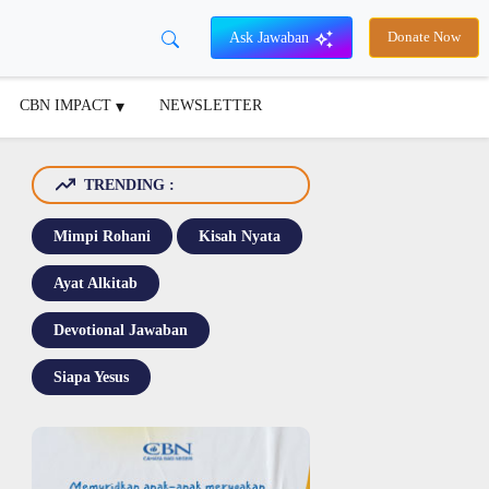
Ask Jawaban
Donate Now
CBN IMPACT
NEWSLETTER
TRENDING :
Mimpi Rohani
Kisah Nyata
Ayat Alkitab
Devotional Jawaban
Siapa Yesus