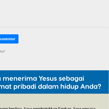
rkomentar
ma!
u menerima Yesus sebagai
mat pribadi dalam hidup Anda?
orang berdosa. Saya membutuhkan Engkau. Saya percaya