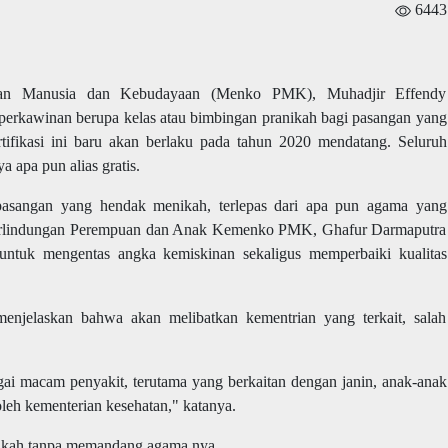
6443
nan Manusia dan Kebudayaan (Menko PMK), Muhadjir Effendy
 perkawinan berupa kelas atau bimbingan pranikah bagi pasangan yang
ifikasi ini baru akan berlaku pada tahun 2020 mendatang. Seluruh
ya apa pun alias gratis.
 pasangan yang hendak menikah, terlepas dari apa pun agama yang
Perlindungan Perempuan dan Anak Kemenko PMK, Ghafur Darmaputra
untuk mengentas angka kemiskinan sekaligus memperbaiki kualitas
menjelaskan bahwa akan melibatkan kementrian yang terkait, salah
i macam penyakit, terutama yang berkaitan dengan janin, anak-anak
i oleh kementerian kesehatan," katanya.
nikah tanpa memandang agama nya