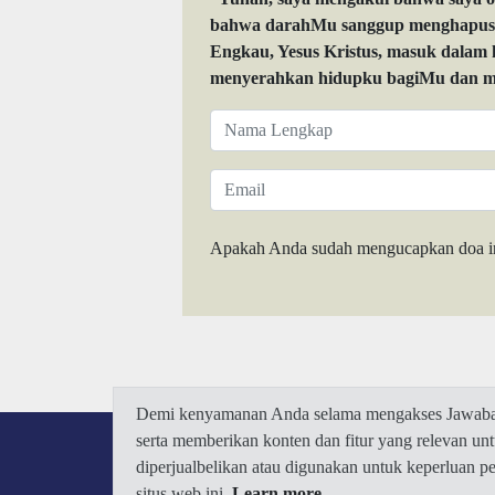
bahwa darahMu sanggup menghapuskan
Engkau, Yesus Kristus, masuk dalam
menyerahkan hidupku bagiMu dan me
Apakah Anda sudah mengucapkan doa i
Demi kenyamanan Anda selama mengakses Jawaban.
serta memberikan konten dan fitur yang relevan u
diperjualbelikan atau digunakan untuk keperluan 
situs web ini.
Learn more