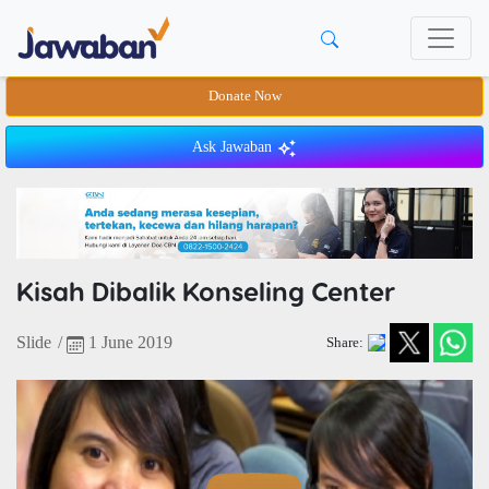
Donate Now
Ask Jawaban
Kisah Dibalik Konseling Center
Slide
/
1 June 2019
Share: