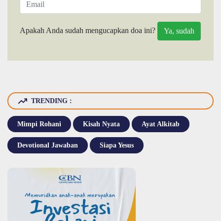
Apakah Anda sudah mengucapkan doa ini?
TRENDING :
Mimpi Rohani
Kisah Nyata
Ayat Alkitab
Devotional Jawaban
Siapa Yesus