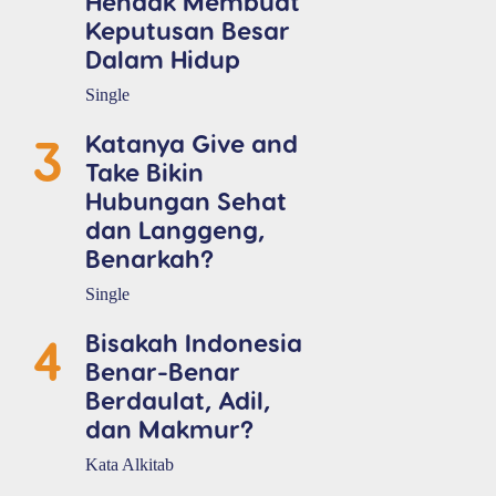
Hendak Membuat
Keputusan Besar
Dalam Hidup
Single
3
Katanya Give and
Take Bikin
Hubungan Sehat
dan Langgeng,
Benarkah?
Single
4
Bisakah Indonesia
Benar-Benar
Berdaulat, Adil,
dan Makmur?
Kata Alkitab