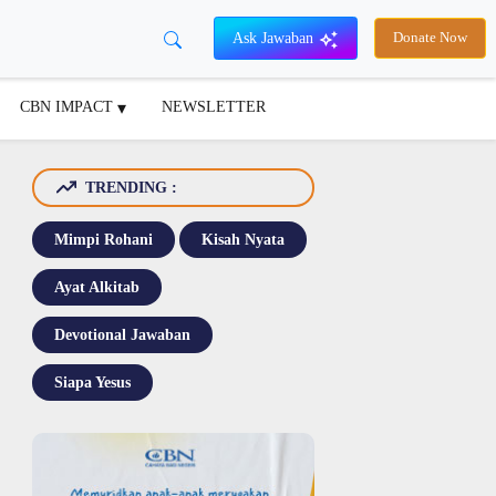
Ask Jawaban
Donate Now
CBN IMPACT
NEWSLETTER
TRENDING :
Mimpi Rohani
Kisah Nyata
Ayat Alkitab
Devotional Jawaban
Siapa Yesus