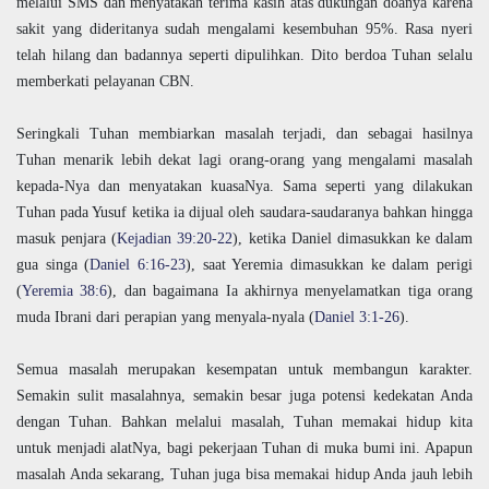
melalui SMS dan menyatakan terima kasih atas dukungan doanya karena
sakit yang dideritanya sudah mengalami kesembuhan 95%. Rasa nyeri
telah hilang dan badannya seperti dipulihkan. Dito berdoa Tuhan selalu
memberkati pelayanan CBN.
Seringkali Tuhan membiarkan masalah terjadi, dan sebagai hasilnya
Tuhan menarik lebih dekat lagi orang-orang yang mengalami masalah
kepada-Nya dan menyatakan kuasaNya. Sama seperti yang dilakukan
Tuhan pada Yusuf ketika ia dijual oleh saudara-saudaranya bahkan hingga
masuk penjara (
Kejadian 39:20-22
), ketika Daniel dimasukkan ke dalam
gua singa (
Daniel 6:16-23
), saat Yeremia dimasukkan ke dalam perigi
(
Yeremia 38:6
), dan bagaimana Ia akhirnya menyelamatkan tiga orang
muda Ibrani dari perapian yang menyala-nyala (
Daniel 3:1-26
).
Semua masalah merupakan kesempatan untuk membangun karakter.
Semakin sulit masalahnya, semakin besar juga potensi kedekatan Anda
dengan Tuhan. Bahkan melalui masalah, Tuhan memakai hidup kita
untuk menjadi alatNya, bagi pekerjaan Tuhan di muka bumi ini. Apapun
masalah Anda sekarang, Tuhan juga bisa memakai hidup Anda jauh lebih