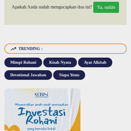
Apakah Anda sudah mengucapkan doa ini?
TRENDING :
Mimpi Rohani
Kisah Nyata
Ayat Alkitab
Devotional Jawaban
Siapa Yesus