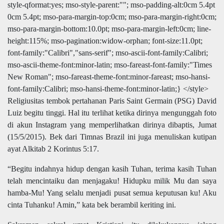
style-qformat:yes; mso-style-parent:""; mso-padding-alt:0cm 5.4pt
0cm 5.4pt; mso-para-margin-top:0cm; mso-para-margin-right:0cm;
mso-para-margin-bottom:10.0pt; mso-para-margin-left:0cm; line-
height:115%; mso-pagination:widow-orphan; font-size:11.0pt;
font-family:"Calibri","sans-serif"; mso-ascii-font-family:Calibri;
mso-ascii-theme-font:minor-latin; mso-fareast-font-family:"Times
New Roman"; mso-fareast-theme-font:minor-fareast; mso-hansi-
font-family:Calibri; mso-hansi-theme-font:minor-latin;} </style>
Religiusitas tembok pertahanan Paris Saint Germain (PSG) David
Luiz begitu tinggi. Hal itu terlihat ketika dirinya mengunggah foto
di akun Instagram yang memperlihatkan dirinya dibaptis, Jumat
(15/5/2015). Bek dari Timnas Brazil ini juga menuliskan kutipan
ayat Alkitab 2 Korintus 5:17.
“Begitu indahnya hidup dengan kasih Tuhan, terima kasih Tuhan
telah mencintaiku dan menjagaku! Hidupku milik Mu dan saya
hamba-Mu! Yang selalu menjadi pusat semua keputusan ku! Aku
cinta Tuhanku! Amin,” kata bek berambil keriting ini.