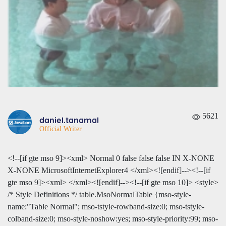
5621
daniel.tanamal
Official Writer
<!--[if gte mso 9]><xml>
Normal
0
false
false
false
IN
X-NONE
X-NONE
MicrosoftInternetExplorer4
</xml><![endif]--><!--[if
gte mso 9]><xml>
</xml><![endif]--><!--[if gte mso 10]> <style>
/* Style Definitions */ table.MsoNormalTable {mso-style-
name:"Table Normal"; mso-tstyle-rowband-size:0; mso-tstyle-
colband-size:0; mso-style-noshow:yes; mso-style-priority:99; mso-