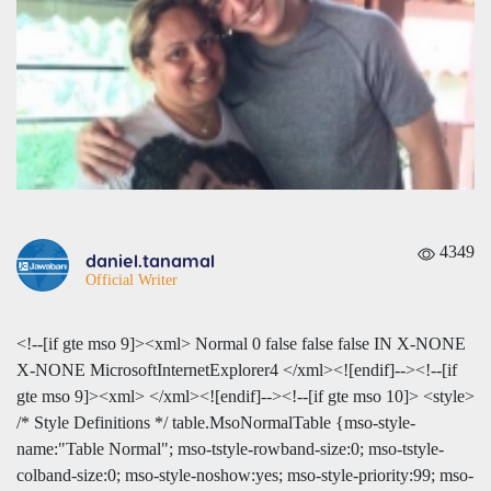
4349
daniel.tanamal
Official Writer
<!--[if gte mso 9]><xml>
Normal
0
false
false
false
IN
X-NONE
X-NONE
MicrosoftInternetExplorer4
</xml><![endif]--><!--[if
gte mso 9]><xml>
</xml><![endif]--><!--[if gte mso 10]> <style>
/* Style Definitions */ table.MsoNormalTable {mso-style-
name:"Table Normal"; mso-tstyle-rowband-size:0; mso-tstyle-
colband-size:0; mso-style-noshow:yes; mso-style-priority:99; mso-