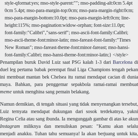
style-qformat:yes; mso-style-parent:""; mso-padding-alt:0cm 5.4pt
0cm 5.4pt; mso-para-margin-top:0cm; mso-para-margin-right:0cm;
mso-para-margin-bottom:10.0pt; mso-para-margin-left:0cm; line-
height:115%; mso-pagination:widow-orphan; font-size:11.0pt;
font-family:"Calibri","sans-serif"; mso-ascii-font-family:Calibri;
mso-ascii-theme-font:minor-latin; mso-fareast-font-family:"Times
New Roman"; mso-fareast-theme-font:minor-fareast; mso-hansi-
font-family:Calibri; mso-hansi-theme-font:minor-latin;} </style>
Penampilan buruk David Luiz saat PSG kalah 1-3 dari
Barcelona
di
duel leg pertama babak perempat final Liga Champions tengah pekan
ini membuat mantan bek Chelsea itu ramai mendapat cacian di dunia
maya. Bahkan, para penggemar sepakbola ramai-ramai membuat
meme
untuk menghina sang pemain belakang.
Namun demikian, di tengah situasi yang tidak menyenangkan tersebut,
Luiz ternyata mendapat dukungan dari sosok terdekatnya, yakni
Regina Celia atau sang ibunda. Ia mengunggah gambar di atas ke akun
Instagram
miliknya dan menuliskan pesan: "Kamu akan selalu
menjadi anakku. Tuhan tahu semuanya! Ia akan berjuang untuk kita,