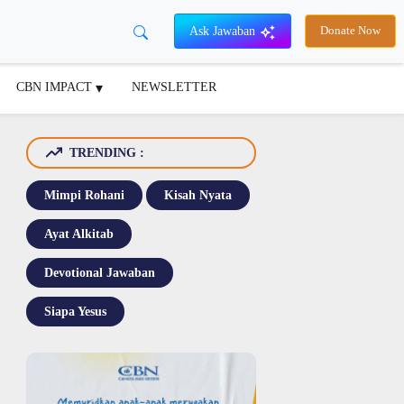
Ask Jawaban
Donate Now
CBN IMPACT
NEWSLETTER
TRENDING :
Mimpi Rohani
Kisah Nyata
Ayat Alkitab
Devotional Jawaban
Siapa Yesus