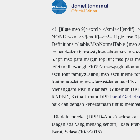
daniel.tanamal
Official Writer
<!--[if gte mso 9]><xml>
</xml><![endif]--
NONE
</xml><![endif]--><!--[if gte mso 
Definitions */ table.MsoNormalTable {mso-s
colband-size:0; mso-style-noshow:yes; mso-st
5.4pt; mso-para-margin-top:0in; mso-para-ma
left:0in; line-height:107%; mso-pagination:wi
ascii-font-family:Calibri; mso-ascii-theme-fo
font:minor-latin; mso-fareast-language:EN-U
Menanggapi kisruh diantara Gubernur DKI
RAPBD, Ketua Umum DPP
Partai Gerindra
baik dan dengan kebersamaan untuk memban
"Biarlah mereka (DPRD-Ahok) selesaikan. J
Jangan ada yang menang sendiri," kata Pr
Barat, Selasa (10/3/2015).