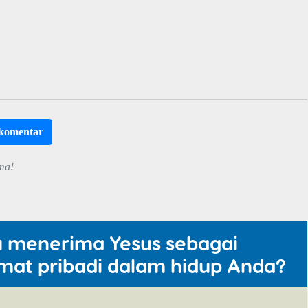
rkomentar
ma!
u menerima Yesus sebagai
mat pribadi dalam hidup Anda?