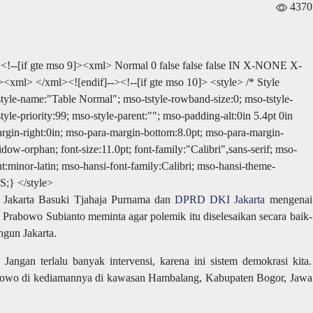
4370
><!--[if gte mso 9]><xml>
Normal
0
false
false
false
IN
X-NONE
X-
9]><xml>
</xml><![endif]--><!--[if gte mso 10]> <style> /* Style
tyle-name:"Table Normal"; mso-tstyle-rowband-size:0; mso-tstyle-
yle-priority:99; mso-style-parent:""; mso-padding-alt:0in 5.4pt 0in
rgin-right:0in; mso-para-margin-bottom:8.0pt; mso-para-margin-
dow-orphan; font-size:11.0pt; font-family:"Calibri",sans-serif; mso-
nt:minor-latin; mso-hansi-font-family:Calibri; mso-hansi-theme-
S;} </style>
 Jakarta Basuki Tjahaja Purnama dan
DPRD DKI Jakarta
mengenai
Prabowo Subianto meminta agar polemik itu diselesaikan secara baik-
gun Jakarta.
angan terlalu banyak intervensi, karena ini sistem demokrasi kita.
abowo di kediamannya di kawasan Hambalang, Kabupaten Bogor, Jawa