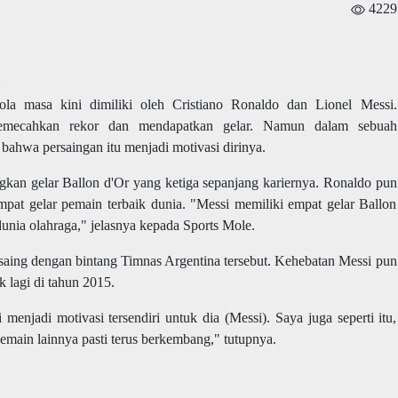
4229
>
ola masa kini dimiliki oleh Cristiano Ronaldo dan Lionel Messi.
emecahkan rekor dan mendapatkan gelar.
Namun dalam sebuah
bahwa persaingan itu menjadi motivasi dirinya.
kan gelar Ballon d'Or yang ketiga sepanjang kariernya. Ronaldo pun
mpat gelar pemain terbaik dunia. "Messi memiliki empat gelar Ballon
dunia olahraga," jelas
nya kepada
Sports Mole.
rsaing dengan bintang Timnas Argentina tersebut. Kehebatan Messi pun
 lagi di tahun 2015.
menjadi motivasi tersendiri untuk dia (Messi). Saya juga seperti itu,
pemain lainnya pasti terus berkembang,"
tutupnya
.