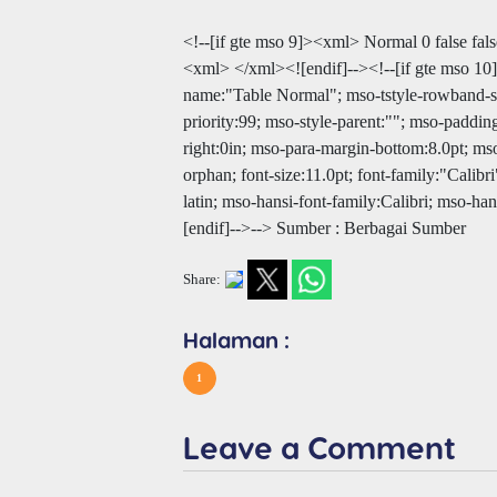
<!--[if gte mso 9]><xml>
Normal
0
false
fals
<xml>
</xml><![endif]--><!--[if gte mso 10
name:"Table Normal"; mso-tstyle-rowband-siz
priority:99; mso-style-parent:""; mso-paddin
right:0in; mso-para-margin-bottom:8.0pt; ms
orphan; font-size:11.0pt; font-family:"Calibri
latin; mso-hansi-font-family:Calibri; mso-ha
[endif]-->--> Sumber : Berbagai Sumber
Share:
Halaman :
1
Leave a Comment