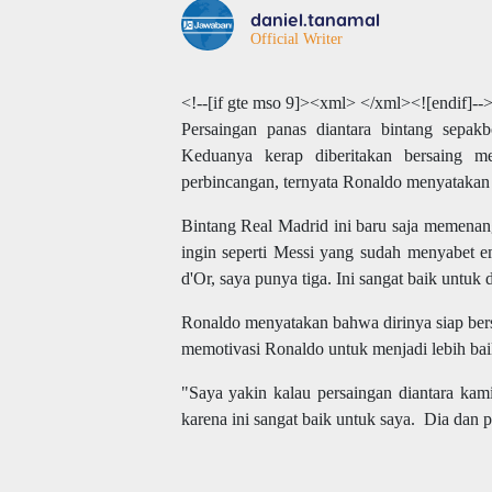
daniel.tanamal
Official Writer
<!--[if gte mso 9]><xml>
</xml><![endif]--
Persaingan panas diantara bintang sepakb
Keduanya kerap diberitakan
bersaing m
perbincangan, ternyata Ronaldo menyatakan 
B
intang Real Madrid
ini
baru saja memenang
ingin seperti Messi yang sudah menyabet e
d'Or, saya punya tiga. Ini sangat baik untuk 
Ronaldo menyatakan bahwa dirinya
siap be
memotivasi Ronaldo untuk menjadi lebih baik
"Saya yakin kalau persaingan diantara kami 
karena ini sangat baik untuk saya. Dia dan 