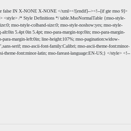
e
false
IN
X-NONE
X-NONE
</xml><![endif]--><!--[if gte mso 9]>
]> <style> /* Style Definitions */ table.MsoNormalTable {mso-style-
e:0; mso-tstyle-colband-size:0; mso-style-noshow:yes; mso-style-
g-alt:0in 5.4pt 0in 5.4pt; mso-para-margin-top:0in; mso-para-margin-
o-para-margin-left:0in; line-height:107%; mso-pagination:widow-
",sans-serif; mso-ascii-font-family:Calibri; mso-ascii-theme-font:minor-
nsi-theme-font:minor-latin; mso-fareast-language:EN-US;} </style> <!--