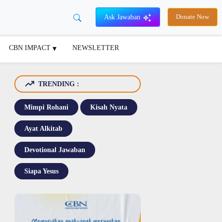
Ask Jawaban
Donate Now
CBN IMPACT
NEWSLETTER
TRENDING :
Mimpi Rohani
Kisah Nyata
Ayat Alkitab
Devotional Jawaban
Siapa Yesus