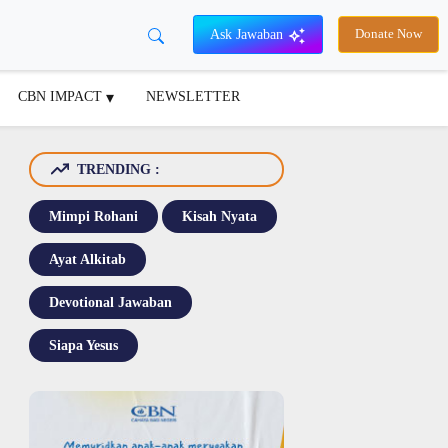
Ask Jawaban
Donate Now
CBN IMPACT
NEWSLETTER
TRENDING :
Mimpi Rohani
Kisah Nyata
Ayat Alkitab
Devotional Jawaban
Siapa Yesus