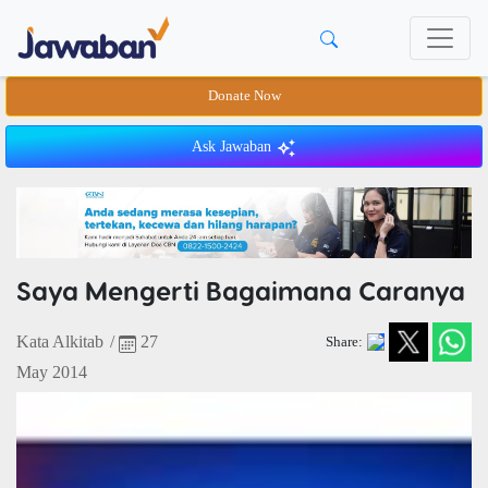
Donate Now
Ask Jawaban
Saya Mengerti Bagaimana Caranya
Kata Alkitab
/
27
Share:
May 2014