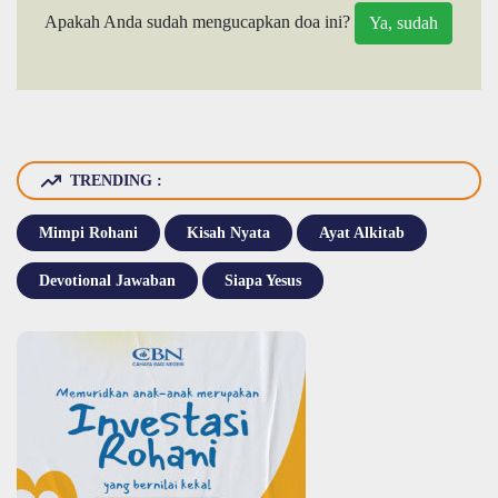
Apakah Anda sudah mengucapkan doa ini?
TRENDING :
Mimpi Rohani
Kisah Nyata
Ayat Alkitab
Devotional Jawaban
Siapa Yesus