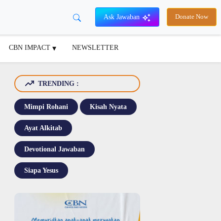
Ask Jawaban
Donate Now
CBN IMPACT
NEWSLETTER
TRENDING :
Mimpi Rohani
Kisah Nyata
Ayat Alkitab
Devotional Jawaban
Siapa Yesus