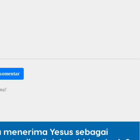
rkomentar
ma!
u menerima Yesus sebagai