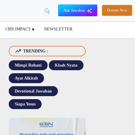
Ask Jawaban
Donate Now
CBN IMPACT
NEWSLETTER
TRENDING :
Mimpi Rohani
Kisah Nyata
Ayat Alkitab
Devotional Jawaban
Siapa Yesus