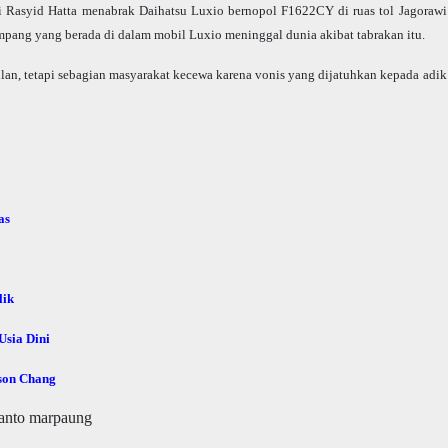
 Rasyid Hatta menabrak Daihatsu Luxio bernopol F1622CY di ruas tol Jagorawi
mpang yang berada di dalam mobil Luxio meninggal dunia akibat tabrakan itu.
an, tetapi sebagian masyarakat kecewa karena vonis yang dijatuhkan kepada adik
as
lik
sia Dini
son Chang
anto marpaung