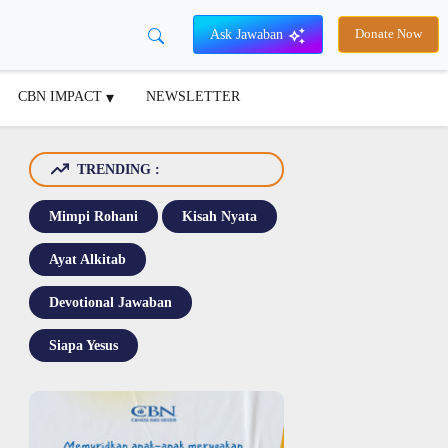
Ask Jawaban
Donate Now
CBN IMPACT
NEWSLETTER
TRENDING :
Mimpi Rohani
Kisah Nyata
Ayat Alkitab
Devotional Jawaban
Siapa Yesus