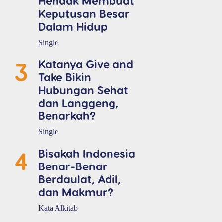
Hendak Membuat
Keputusan Besar
Dalam Hidup
Single
3
Katanya Give and
Take Bikin
Hubungan Sehat
dan Langgeng,
Benarkah?
Single
4
Bisakah Indonesia
Benar-Benar
Berdaulat, Adil,
dan Makmur?
Kata Alkitab