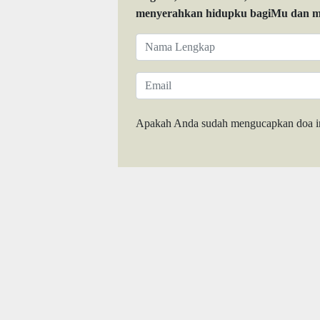
menyerahkan hidupku bagiMu dan me
Apakah Anda sudah mengucapkan doa i