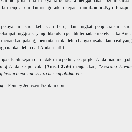
gkan hidup dan hikmat-Nya. ia berbicara menggunakan perumpamaan
Ia menjelaskan dan menguraikan kepada murid-murid-Nya. Pria-pria
elayanan baru, kebiasaan baru, dan tingkat pengharapan baru.
pelompat tinggi apa yang dilakukan pelatih terhadap mereka. Jika Anda
 menaikkan palang, meminta sedikit lebih banyak usaha dan hasil yang
gharapkan lebih dari Anda sendiri.
ak lebih kejam dan tidak mau peduli, tetapi jika Anda mau menjadi
orong Anda ke puncak.
(Amsal 27:6)
mengatakan,
“Seorang kawan
ng lawan mencium secara berlimpah-limpah.”
ght Plan by Jentezen Franklin / bm