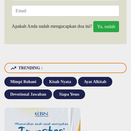
Apakah Anda sudah mengucapkan doa ini?
TRENDING :
Mimpi Rohani
Kisah Nyata
Ayat Alkitab
Devotional Jawaban
Siapa Yesus