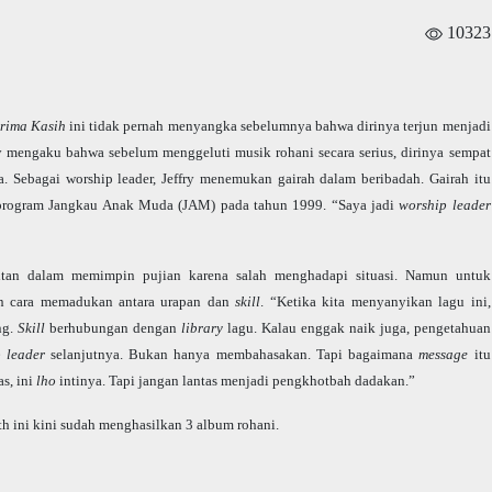
10323
rima Kasih
ini tidak pernah menyangka sebelumnya bahwa dirinya terjun menjadi
fry mengaku bahwa sebelum menggeluti musik rohani secara serius, dirinya sempat
a. Sebagai worship leader, Jeffry menemukan gairah dalam beribadah. Gairah itu
 program Jangkau Anak Muda (JAM) pada tahun 1999. “Saya jadi
worship leader
itan dalam memimpin pujian karena salah menghadapi situasi. Namun untuk
an cara memadukan antara urapan dan
skill
. “Ketika kita menyanyikan lagu ini,
ng.
Skill
berhubungan dengan
library
lagu. Kalau enggak naik juga, pengetahuan
p leader
selanjutnya. Bukan hanya membahasakan. Tapi bagaimana
message
itu
s, ini
lho
intinya. Tapi jangan lantas menjadi pengkhotbah dadakan.”
 ini kini sudah menghasilkan 3 album rohani.