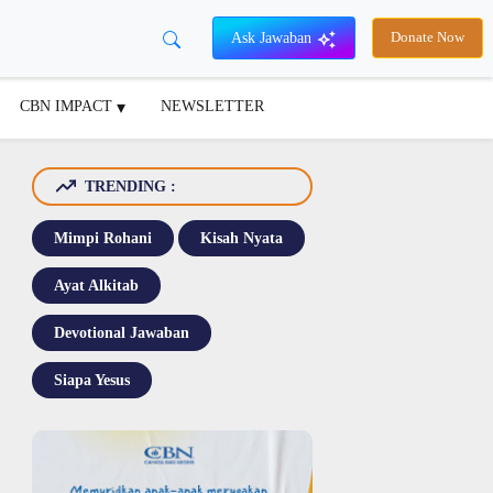
Ask Jawaban
Donate Now
CBN IMPACT
NEWSLETTER
TRENDING :
Mimpi Rohani
Kisah Nyata
Ayat Alkitab
Devotional Jawaban
Siapa Yesus