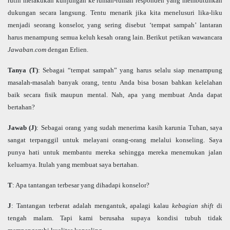
rutin melakukan kunjungan ke rumah-rumah responden yang membutuhkan
dukungan secara langsung. Tentu menarik jika kita menelusuri lika-liku
menjadi seorang konselor, yang sering disebut ‘tempat sampah’ lantaran
harus menampung semua keluh kesah orang lain. Berikut petikan wawancara
Jawaban.com
dengan Erlien.
Tanya (T)
: Sebagai “tempat sampah” yang harus selalu siap menampung
masalah-masalah banyak orang, tentu Anda bisa bosan bahkan kelelahan
baik secara fisik maupun mental. Nah, apa yang membuat Anda dapat
bertahan?
Jawab (J)
: Sebagai orang yang sudah menerima kasih karunia Tuhan, saya
sangat terpanggil untuk melayani orang-orang melalui konseling. Saya
punya hati untuk membantu mereka sehingga mereka menemukan jalan
keluarnya. Itulah yang membuat saya bertahan.
T
: Apa tantangan terbesar yang dihadapi konselor?
J
: Tantangan terberat adalah mengantuk, apalagi kalau
kebagian
shift
di
tengah malam. Tapi kami berusaha supaya kondisi tubuh tidak