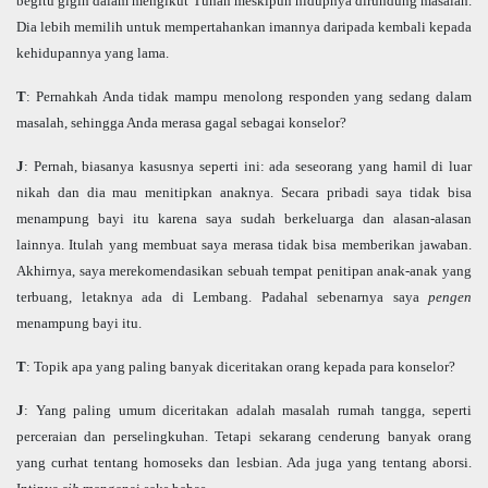
begitu gigih dalam mengikut Tuhan meskipun hidupnya dirundung masalah.
Dia lebih memilih untuk mempertahankan imannya daripada kembali kepada
kehidupannya yang lama.
T
: Pernahkah Anda tidak mampu menolong responden yang sedang dalam
masalah, sehingga Anda merasa gagal sebagai konselor?
J
: Pernah, biasanya kasusnya seperti ini: ada seseorang yang hamil di luar
nikah dan dia mau menitipkan anaknya. Secara pribadi saya tidak bisa
menampung bayi itu karena saya sudah berkeluarga dan alasan-alasan
lainnya. Itulah yang membuat saya merasa tidak bisa memberikan jawaban.
Akhirnya, saya merekomendasikan sebuah tempat penitipan anak-anak yang
terbuang, letaknya ada di Lembang. Padahal sebenarnya saya
pengen
menampung bayi itu.
T
: Topik apa yang paling banyak diceritakan orang kepada para konselor?
J
: Yang paling umum diceritakan adalah masalah rumah tangga, seperti
perceraian dan perselingkuhan. Tetapi sekarang cenderung banyak orang
yang curhat tentang homoseks dan lesbian. Ada juga yang tentang aborsi.