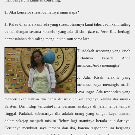
mempengaruhi kualitas konseling.
T
: Jika konselor stress, curhatnya sama siapa?
J
: Kalau di antara kami ada yang stress, biasanya kami tahu. Jadi, kami saling
curhat dengan sesama konselor yang ada di sini,
face-to-face
. Kita berbagi
permasalahan dan saling menguatkan satu sama lain.
T
: Adakah seseorang yang kisah
curhatnya kepada Anda
membuat Anda menangis?
J
: Ada. Kisah terakhir yang
membuat saya menangis masih
saya ingat. Ada responden yang
menceritakan bahwa dia harus diusir oleh keluarganya karena dia masuk
Kristen. Dia hidup terlunta-lunta bersama anaknya di jalan tanpa tempat
tinggal. Padahal, sebenarnya dia adalah orang yang sangat kaya, namun
dalam sekejap menjadi miskin. Belum lagi suaminya berada jauh darinya.
Ceritanya membuat saya terharu dan iba, karena responden ini berjuang