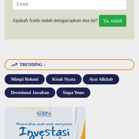
Apakah Anda sudah mengucapkan doa ini?
TRENDING :
Mimpi Rohani
Kisah Nyata
Ayat Alkitab
Devotional Jawaban
Siapa Yesus