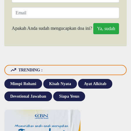
Apakah Anda sudah mengucapkan doa ini?
TRENDING :
Mimpi Rohani
Kisah Nyata
Ayat Alkitab
Devotional Jawaban
Siapa Yesus