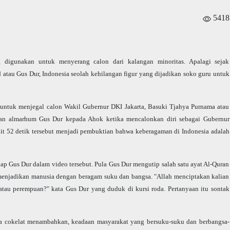
5418
igunakan untuk menyerang calon dari kalangan minoritas. Apalagi sejak
tau Gus Dur, Indonesia seolah kehilangan figur yang dijadikan soko guru untuk
untuk menjegal calon Wakil Gubernur DKI Jakarta, Basuki Tjahya Purnama atau
gan almarhum Gus Dur kepada Ahok ketika mencalonkan diri sebagai Gubernur
it 52 detik tersebut menjadi pembuktian bahwa keberagaman di Indonesia adalah
ap Gus Dur dalam video tersebut. Pula Gus Dur mengutip salah satu ayat Al-Quran
a menjadikan manusia dengan beragam suku dan bangsa. "Allah menciptakan kalian
 atau perempuan?" kata Gus Dur yang duduk di kursi roda. Pertanyaan itu sontak
a cokelat menambahkan, keadaan masyarakat yang bersuku-suku dan berbangsa-