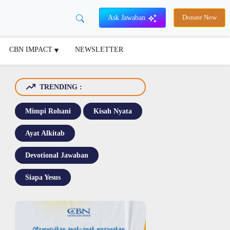
Ask Jawaban
Donate Now
CBN IMPACT
NEWSLETTER
TRENDING :
Mimpi Rohani
Kisah Nyata
Ayat Alkitab
Devotional Jawaban
Siapa Yesus