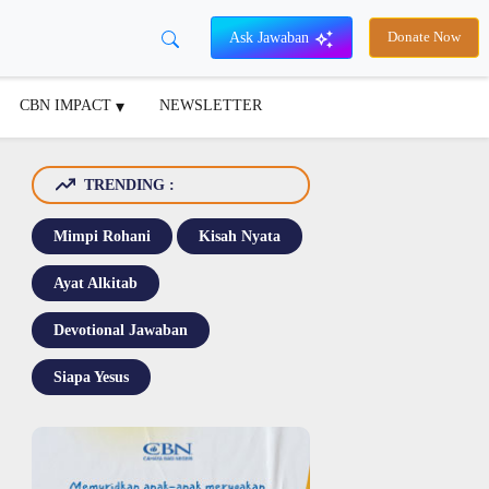
Ask Jawaban
Donate Now
CBN IMPACT
NEWSLETTER
TRENDING :
Mimpi Rohani
Kisah Nyata
Ayat Alkitab
Devotional Jawaban
Siapa Yesus