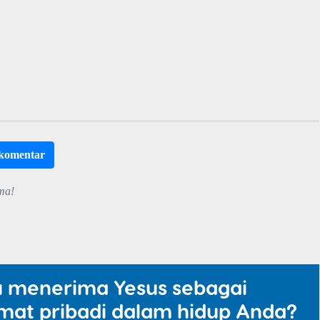
rkomentar
ma!
u menerima Yesus sebagai
mat pribadi dalam hidup Anda?