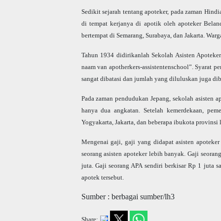
Sedikit sejarah tentang apoteker, pada zaman Hindi
di tempat kerjanya di apotik oleh apoteker Bela
bertempat di Semarang, Surabaya, dan Jakarta. Warga
Tahun 1934 didirikanlah Sekolah Asisten Apoteke
naam van apotherkers-assistentenschool”. Syarat p
sangat dibatasi dan jumlah yang diluluskan juga di
Pada zaman pendudukan Jepang, sekolah asisten ap
hanya dua angkatan. Setelah kemerdekaan, pemer
Yogyakarta, Jakarta, dan beberapa ibukota provinsi 
Mengenai gaji, gaji yang didapat asisten apoteker
seorang asisten apoteker lebih banyak. Gaji seora
juta. Gaji seorang APA sendiri berkisar Rp 1 juta s
apotek tersebut.
Sumber : berbagai sumber/lh3
Share: