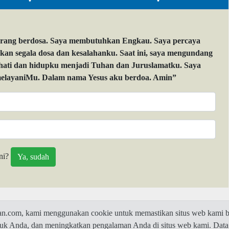
orang berdosa. Saya membutuhkan Engkau. Saya percaya
 segala dosa dan kesalahanku. Saat ini, saya mengundang
 hati dan hidupku menjadi Tuhan dan Juruslamatku. Saya
layaniMu. Dalam nama Yesus aku berdoa. Amin”
ni?
com, kami menggunakan cookie untuk memastikan situs web kami be
ntuk Anda, dan meningkatkan pengalaman Anda di situs web kami. Data
© 2026 Jawaban.com -
Privacy Policy