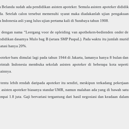
a Belanda sudah ada pendidikan asisten apoteker. Semula asisten apoteker dididik
nda. Setelah calon tersebut memenuhi syarat maka diadakanlah ujian pengakuan
 Indonesia asli yang lulus ujian pertama kali di Surabaya tahun 1908.
r dengan nama “Leergang voor de opleiding van apothekers-bedienden onder de
endidikan dasarnya Mulo bag B (setara SMP PaspaL). Pada waktu itu jumlah murid
batasi hanya 20%.
oteker baru dimulai lagi pada tahun 1944 di Jakarta, lamanya hanya 8 bulan dan
intah Indonesia membuka sekolah asisten apoteker di beberapa kota seperti
lainnya.
 tentu lebih rendah daripada apoteker itu sendiri, meskipun terkadang pekerjaan
ng asisten apoteker biasanya standar UMR, namun malahan ada yang di bawah satu
ampai 1.8 juta. Gaji bervariasi tergantung dari hasil negosiasi dan keadaan dalam