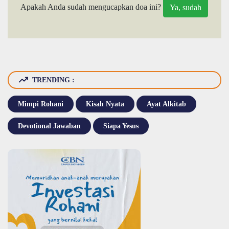
Apakah Anda sudah mengucapkan doa ini?
TRENDING :
Mimpi Rohani
Kisah Nyata
Ayat Alkitab
Devotional Jawaban
Siapa Yesus