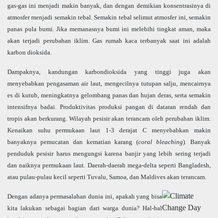
gas-gas ini menjadi makin banyak, dan dengan demikian konsentrasinya di
atmosfer menjadi semakin tebal. Semakin tebal selimut atmosfer ini, semakin
panas pula bumi. Jika memanasnya bumi ini melebihi tingkat aman, maka
akan terjadi perubahan iklim. Gas rumah kaca terbanyak saat ini adalah
karbon dioksida.
Dampaknya, kandungan karbondioksida yang tinggi juga akan
menyebabkan pengasaman air laut, mengecilnya tutupan salju, mencairnya
es di kutub, meningkatnya gelombang panas dan hujan deras, serta semakin
intensifnya badai. Produktivitas produksi pangan di dataran rendah dan
tropis akan berkurang. Wilayah pesisir akan terancam oleh perubahan iklim.
Kenaikan suhu permukaan laut 1-3 derajat C menyebabkan makin
banyaknya pemucatan dan kematian karang (
coral bleaching
). Banyak
penduduk pesisir harus mengungsi karena banjir yang lebih sering terjadi
dan naiknya permukaan laut. Daerah-daerah mega-delta seperti Bangladesh,
atau pulau-pulau kecil seperti Tuvalu, Samoa, dan Maldives akan terancam.
Dengan adanya permasalahan dunia ini, apakah yang bisa
kita lakukan sebagai bagian dari warga dunia? Hal-hal