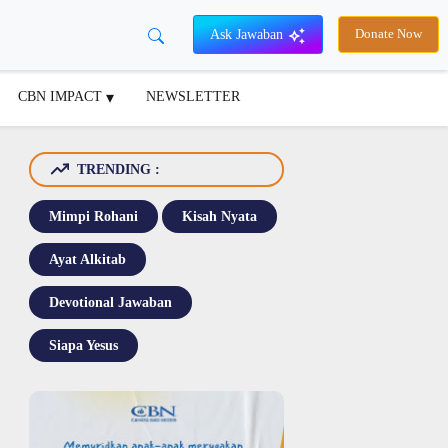
Ask Jawaban
Donate Now
CBN IMPACT
NEWSLETTER
TRENDING :
Mimpi Rohani
Kisah Nyata
Ayat Alkitab
Devotional Jawaban
Siapa Yesus