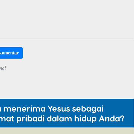
rkomentar
ma!
u menerima Yesus sebagai
mat pribadi dalam hidup Anda?