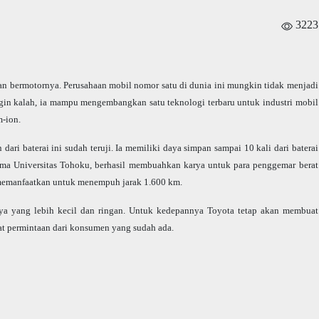
3223
n bermotornya. Perusahaan mobil nomor satu di dunia ini mungkin tidak menjadi
ingin kalah, ia mampu mengembangkan satu teknologi terbaru untuk industri mobil
m-ion.
dari baterai ini sudah teruji. Ia memiliki daya simpan sampai 10 kali dari baterai
sama Universitas Tohoku, berhasil membuahkan karya untuk para penggemar berat
t memanfaatkan untuk menempuh jarak 1.600 km.
knya yang lebih kecil dan ringan. Untuk kedepannya
Toyota
tetap akan membuat
pat permintaan dari konsumen yang sudah ada.