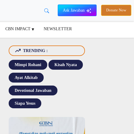
Ask Jawaban
Donate Now
CBN IMPACT
NEWSLETTER
TRENDING :
Mimpi Rohani
Kisah Nyata
Ayat Alkitab
Devotional Jawaban
Siapa Yesus