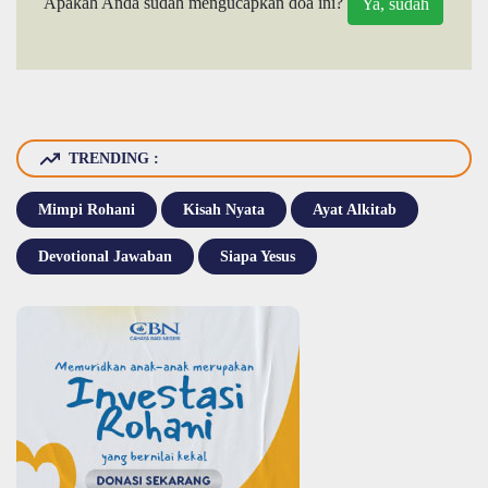
Apakah Anda sudah mengucapkan doa ini?
TRENDING :
Mimpi Rohani
Kisah Nyata
Ayat Alkitab
Devotional Jawaban
Siapa Yesus