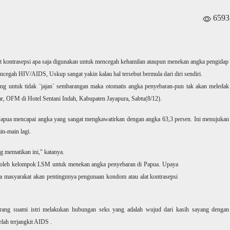
6593
t kontrasepsi apa saja digunakan untuk mencegah kehamilan ataupun menekan angka pengidap
egah HIV/AIDS, Uskup sangat yakin kalau hal tersebut bermula dari diri sendiri.
ang untuk tidak `jajan` sembarangan maka otomatis angka penyebaran-pun tak akan meledak
ar, OFM di Hotel Sentani Indah, Kabupaten Jayapura, Sabtu(8/12).
 Papua mencapai angka yang sangat mengkawatirkan dengan angka 63,3 persen. Ini menujukan
n-main lagi.
g mematikan ini," katanya.
n oleh kelompok LSM untuk menekan angka penyebaran di Papua. Upaya
a masyarakat akan pentingnnya pengunaan kondom atau alat kontrasepsi
arang suami istri melakukan hubungan seks yang adalah wujud dari kasih sayang dengan
lah terjangkit AIDS .