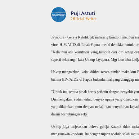
Puji Astuti
Official Writer
Jayapura - Gereja Katolik tak melarang kondom maupun ala
virus HIV/AIDS di Tanah Papua, meski demikian untuk menc
"Kalaupun ada komitmen yang tumbuh dari diri setiap or
seperti sekarang," kata Uskup Jayapura, Mgr Leo laba Ladj
Uskup mengatakan, kalau dilihat secara jumlah maka kini
bahwa HIV/AIDS di Papua bukanlah hal yang dianggap mai
"Untuk itu, semua pihak harus prihatin dengan penyakit yan
Dia mengakui, sudah terlalu banyak upaya yang dilakuka
yang dilakukan tentu dengan melakukan penyuluhan kepad
dalam berhubungan seks.
Uskup juga mejelaskan bahwa gereja Katolik tidak mel
mengunakan kondom. Ini dengan tujuan apabila salah satu te