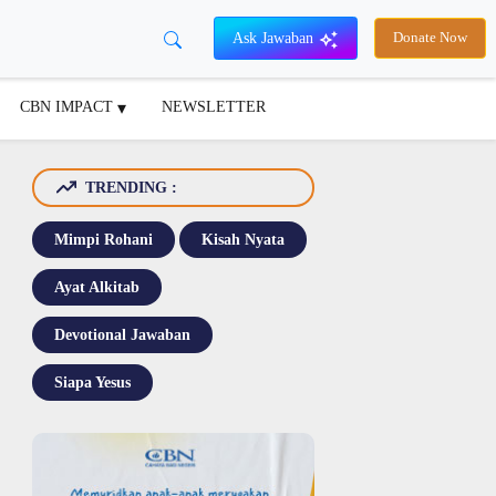
Ask Jawaban
Donate Now
CBN IMPACT
NEWSLETTER
TRENDING :
Mimpi Rohani
Kisah Nyata
Ayat Alkitab
Devotional Jawaban
Siapa Yesus