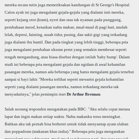
mereka secara rutin juga memeriksakan kandungan di St George's Hospital.
Calon ayah ini juga mengalami gejala-gejala yang dialami istri mereka,
seperti kejang otot (kram), nyeri dan rasa tak nyaman pada punggung,
perubahaan mood, kenaikan nafsu makan, mual-mual di pagi hari, mudah
lelah, depresi, fainting, susah tidur, pusing, dan sakit gigi yang terkadang
juga dialami ibu hamil. Dan pada tingkat yang lebih tinggi, beberapa pria
juga mengalami perubahan ukuran perut yang semakin membesar seperti
tengah mengandung, atau biasa disebut dengan istilah 'baby bump'. Dalam
studi ini beberapa pria mengalami gejala dan ngidam di awal kehamilan
pasangan mereka, namun ada beberapa yang harus mengalami gejala tersebut
sampai si bayi lahir. "Mereka terlihat seperti mewarisi gejala kehamilan
seperti yang dialami pasangan mereka, namun terkadang mereka tak
menyadarinya," jelas pemimpin riset
Dr Arthur Brennan
.
Salah seorang responden mengatakan pada BBC: "Aku selalu cepat merasa
lapar dan ingin makan setiap waktu. Nafsu makanku terus meningkat.
Bahkan aku tak pernah bisa berhenti untuk tidak menyantap ayam olahan
dan poppadoms (makanan khas india)." Beberapa pria juga mengatakan
mengalami rasa sakit perut, mual-mual saat bangun pagi, dan juga rasa tak