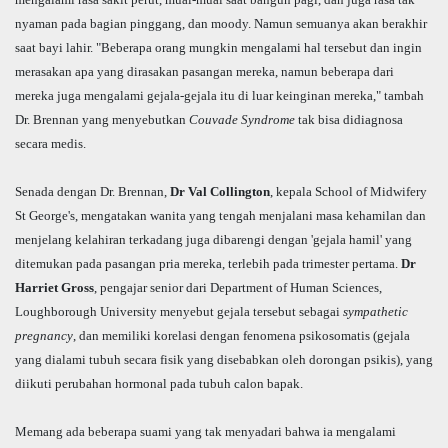
nyaman pada bagian pinggang, dan moody. Namun semuanya akan berakhir
saat bayi lahir. "Beberapa orang mungkin mengalami hal tersebut dan ingin
merasakan apa yang dirasakan pasangan mereka, namun beberapa dari
mereka juga mengalami gejala-gejala itu di luar keinginan mereka," tambah
Dr. Brennan yang menyebutkan
Couvade Syndrome
tak bisa didiagnosa
secara medis.
Senada dengan Dr. Brennan,
Dr Val Collington
, kepala School of Midwifery
St George's, mengatakan wanita yang tengah menjalani masa kehamilan dan
menjelang kelahiran terkadang juga dibarengi dengan 'gejala hamil' yang
ditemukan pada pasangan pria mereka, terlebih pada trimester pertama.
Dr
Harriet Gross
, pengajar senior dari Department of Human Sciences,
Loughborough University menyebut gejala tersebut sebagai
sympathetic
pregnancy
, dan memiliki korelasi dengan fenomena psikosomatis (gejala
yang dialami tubuh secara fisik yang disebabkan oleh dorongan psikis), yang
diikuti perubahan hormonal pada tubuh calon bapak.
Memang ada beberapa suami yang tak menyadari bahwa ia mengalami