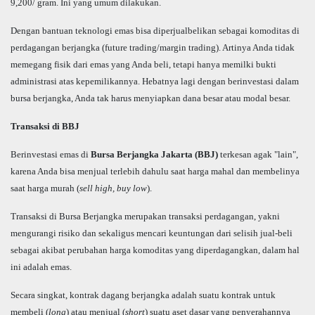
9,200/ gram. Ini yang umum dilakukan.
Dengan bantuan teknologi emas bisa diperjualbelikan sebagai komoditas di
perdagangan berjangka (future trading/margin trading). Artinya Anda tidak
memegang fisik dari emas yang Anda beli, tetapi hanya memilki bukti
administrasi atas kepemilikannya. Hebatnya lagi dengan berinvestasi dalam
bursa berjangka, Anda tak harus menyiapkan dana besar atau modal besar.
Transaksi di BBJ
Berinvestasi emas di
Bursa Berjangka Jakarta (BBJ)
terkesan agak "lain",
karena Anda bisa menjual terlebih dahulu saat harga mahal dan membelinya
saat harga murah (
sell high, buy low
).
Transaksi di Bursa Berjangka merupakan transaksi perdagangan, yakni
mengurangi risiko dan sekaligus mencari keuntungan dari selisih jual-beli
sebagai akibat perubahan harga komoditas yang diperdagangkan, dalam hal
ini adalah emas.
Secara singkat, kontrak dagang berjangka adalah suatu kontrak untuk
membeli (
long
) atau menjual (
short
) suatu aset dasar yang penyerahannya