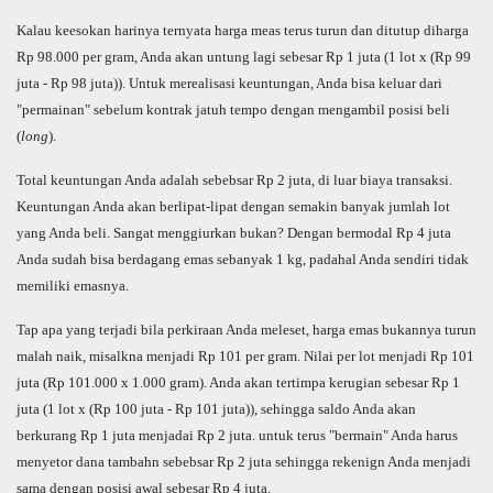
Kalau keesokan harinya ternyata harga meas terus turun dan ditutup diharga
Rp 98.000 per gram, Anda akan untung lagi sebesar Rp 1 juta (1 lot x (Rp 99
juta - Rp 98 juta)). Untuk merealisasi keuntungan, Anda bisa keluar dari
"permainan" sebelum kontrak jatuh tempo dengan mengambil posisi beli
(
long
).
Total keuntungan Anda adalah sebebsar Rp 2 juta, di luar biaya transaksi.
Keuntungan Anda akan berlipat-lipat dengan semakin banyak jumlah lot
yang Anda beli. Sangat menggiurkan bukan? Dengan bermodal Rp 4 juta
Anda sudah bisa berdagang emas sebanyak 1 kg, padahal Anda sendiri tidak
memiliki emasnya.
Tap apa yang terjadi bila perkiraan Anda meleset, harga emas bukannya turun
malah naik, misalkna menjadi Rp 101 per gram. Nilai per lot menjadi Rp 101
juta (Rp 101.000 x 1.000 gram). Anda akan tertimpa kerugian sebesar Rp 1
juta (1 lot x (Rp 100 juta - Rp 101 juta)), sehingga saldo Anda akan
berkurang Rp 1 juta menjadai Rp 2 juta. untuk terus "bermain" Anda harus
menyetor dana tambahn sebebsar Rp 2 juta sehingga rekenign Anda menjadi
sama dengan posisi awal sebesar Rp 4 juta.