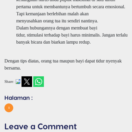
pertama untuk membantunya bertumbuh secara emosional.
Tapi kemanjaan berlebihan malah akan
menyusahkan orang tua itu sendiri nantinya.
Dalam hubungannya dengan membuat bayi
tidur, stimulasi terhadap bayi harus minimalis. Jangan terlalu
banyak bicara dan biarkan lampu redup.
Dengan tips diatas, orang tua maupun bayi dapat tidur nyenyak
bersama.
Share:
Halaman :
1
Leave a Comment