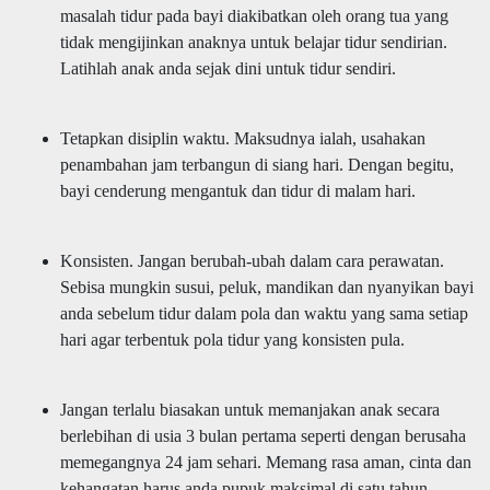
masalah tidur pada bayi diakibatkan oleh orang tua yang
tidak mengijinkan anaknya untuk belajar tidur sendirian.
Latihlah anak anda sejak dini untuk tidur sendiri.
Tetapkan disiplin waktu. Maksudnya ialah, usahakan
penambahan jam terbangun di siang hari. Dengan begitu,
bayi cenderung mengantuk dan tidur di malam hari.
Konsisten. Jangan berubah-ubah dalam cara perawatan.
Sebisa mungkin susui, peluk, mandikan dan nyanyikan bayi
anda sebelum tidur dalam pola dan waktu yang sama setiap
hari agar terbentuk pola tidur yang konsisten pula.
Jangan terlalu biasakan untuk memanjakan anak secara
berlebihan di usia 3 bulan pertama seperti dengan berusaha
memegangnya 24 jam sehari. Memang rasa aman, cinta dan
kehangatan harus anda pupuk maksimal di satu tahun