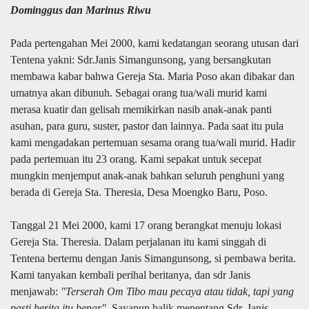
Dominggus dan Marinus Riwu
Pada pertengahan Mei 2000, kami kedatangan seorang utusan dari
Tentena yakni: Sdr.Janis Simangunsong, yang bersangkutan
membawa kabar bahwa Gereja Sta. Maria Poso akan dibakar dan
umatnya akan dibunuh. Sebagai orang tua/wali murid kami
merasa kuatir dan gelisah memikirkan nasib anak-anak panti
asuhan, para guru, suster, pastor dan lainnya. Pada saat itu pula
kami mengadakan pertemuan sesama orang tua/wali murid. Hadir
pada pertemuan itu 23 orang. Kami sepakat untuk secepat
mungkin menjemput anak-anak bahkan seluruh penghuni yang
berada di Gereja Sta. Theresia, Desa Moengko Baru, Poso.
Tanggal 21 Mei 2000, kami 17 orang berangkat menuju lokasi
Gereja Sta. Theresia. Dalam perjalanan itu kami singgah di
Tentena bertemu dengan Janis Simangunsong, si pembawa berita.
Kami tanyakan kembali perihal beritanya, dan sdr Janis
menjawab:
"Terserah Om Tibo mau pecaya atau tidak, tapi yang
pasti berita itu benar"
. Sayapun balik menentang Sdr. Janis