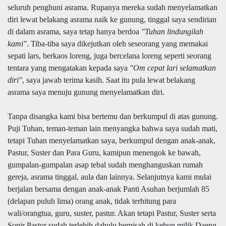
seluruh penghuni asrama. Rupanya mereka sudah menyelamatkan
diri lewat belakang asrama naik ke gunung, tinggal saya sendirian
di dalam asrama, saya tetap hanya berdoa
"Tuhan lindungilah
kami"
. Tiba-tiba saya dikejutkan oleh seseorang yang memakai
sepati lars, berkaos loreng, juga bercelana loreng seperti seorang
tentara yang mengatakan kepada saya
"Om cepat lari selamatkan
diri"
, saya jawab terima kasih. Saat itu pula lewat belakang
asrama saya menuju gunung menyelamatkan diri.
Tanpa disangka kami bisa bertemu dan berkumpul di atas gunung.
Puji Tuhan, teman-teman lain menyangka bahwa saya sudah mati,
tetapi Tuhan menyelamatkan saya, berkumpul dengan anak-anak,
Pastur, Suster dan Para Guru, kamipun menengok ke bawah,
gumpalan-gumpalan asap tebal sudah menghanguskan rumah
gereja, asrama tinggal, aula dan lainnya. Selanjutnya kami mulai
berjalan bersama dengan anak-anak Panti Asuhan berjumlah 85
(delapan puluh lima) orang anak, tidak terhitung para
wali/orangtua, guru, suster, pastur. Akan tetapi Pastur, Suster serta
Sopir Pastur sudah terlebih dahulu berpisah di kebun milik Daeng