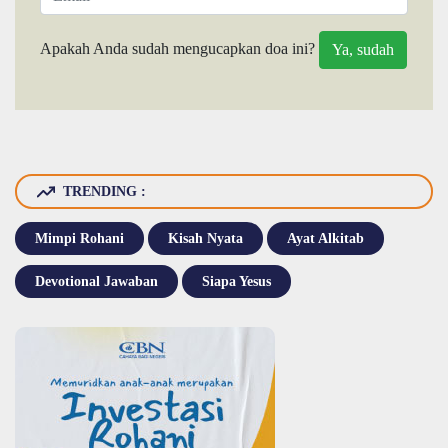
Apakah Anda sudah mengucapkan doa ini?
TRENDING :
Mimpi Rohani
Kisah Nyata
Ayat Alkitab
Devotional Jawaban
Siapa Yesus