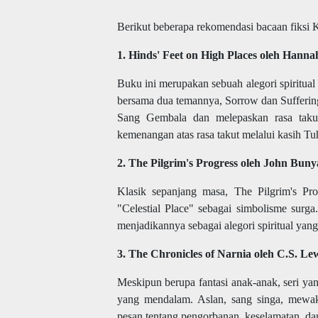
Berikut beberapa rekomendasi bacaan fiksi K
1. Hinds' Feet on High Places oleh Hann
Buku ini merupakan sebuah alegori spiritu
bersama dua temannya, Sorrow dan Sufferin
Sang Gembala dan melepaskan rasa takut
kemenangan atas rasa takut melalui kasih Tu
2. The Pilgrim's Progress oleh John Bun
Klasik sepanjang masa, The Pilgrim's Pr
"Celestial Place" sebagai simbolisme surga.
menjadikannya sebagai alegori spiritual ya
3. The Chronicles of Narnia oleh C.S. Le
Meskipun berupa fantasi anak-anak, seri ya
yang mendalam. Aslan, sang singa, mewaki
pesan tentang pengorbanan, keselamatan, da