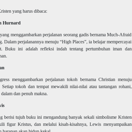
risten yang harus dibaca:
ah Hurnard
al yang menggambarkan perjalanan seorang gadis bernama Much-Afraid
g. Dalam perjalanannya menuju “High Places”, ia belajar mempercayai
. Buku ini adalah refleksi indah tentang pertumbuhan iman dan
han.
yan
ogress menggambarkan perjalanan tokoh bernama Christian menuju
 Setiap tokoh dan tempat mewakili nilai-nilai atau tantangan rohani,
ng dalam dan penuh makna.
wis
ng berisi tujuh buku ini mengandung banyak sekali simbolisme Kristen
li figur Kristus, dan melalui kisah-kisahnya, Lewis menyampaikan
n harapan akan hidup kekal.