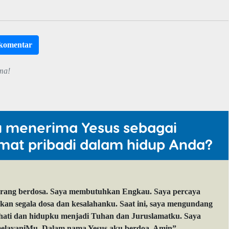
rkomentar
ma!
u menerima Yesus sebagai
mat pribadi dalam hidup Anda?
orang berdosa. Saya membutuhkan Engkau. Saya percaya
 segala dosa dan kesalahanku. Saat ini, saya mengundang
 hati dan hidupku menjadi Tuhan dan Juruslamatku. Saya
layaniMu. Dalam nama Yesus aku berdoa. Amin”