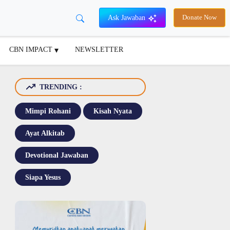
Ask Jawaban
Donate Now
CBN IMPACT
NEWSLETTER
TRENDING :
Mimpi Rohani
Kisah Nyata
Ayat Alkitab
Devotional Jawaban
Siapa Yesus