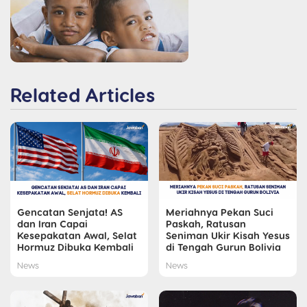
Related Articles
Gencatan Senjata! AS
Meriahnya Pekan Suci
dan Iran Capai
Paskah, Ratusan
Kesepakatan Awal, Selat
Seniman Ukir Kisah Yesus
Hormuz Dibuka Kembali
di Tengah Gurun Bolivia
News
News