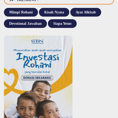
Mimpi Rohani
Kisah Nyata
Ayat Alkitab
Devotional Jawaban
Siapa Yesus