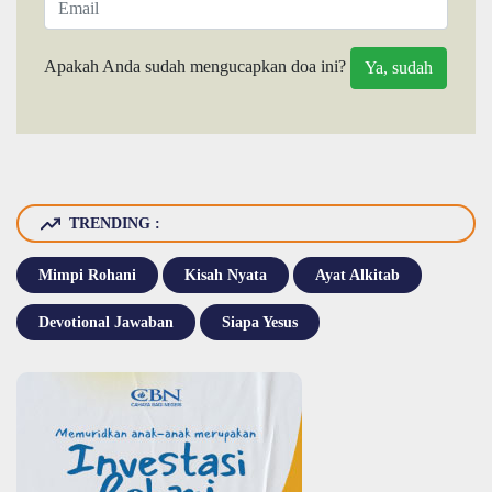
Apakah Anda sudah mengucapkan doa ini?
TRENDING :
Mimpi Rohani
Kisah Nyata
Ayat Alkitab
Devotional Jawaban
Siapa Yesus