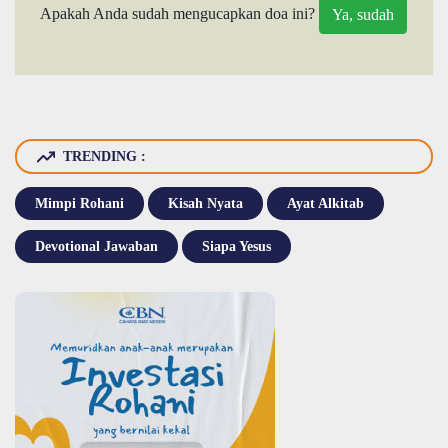
Apakah Anda sudah mengucapkan doa ini?
TRENDING :
Mimpi Rohani
Kisah Nyata
Ayat Alkitab
Devotional Jawaban
Siapa Yesus