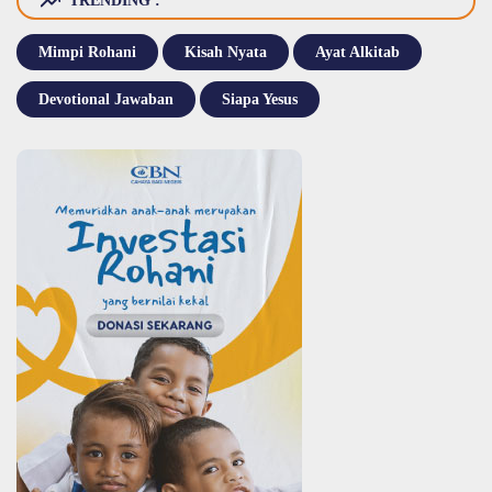
TRENDING :
Mimpi Rohani
Kisah Nyata
Ayat Alkitab
Devotional Jawaban
Siapa Yesus