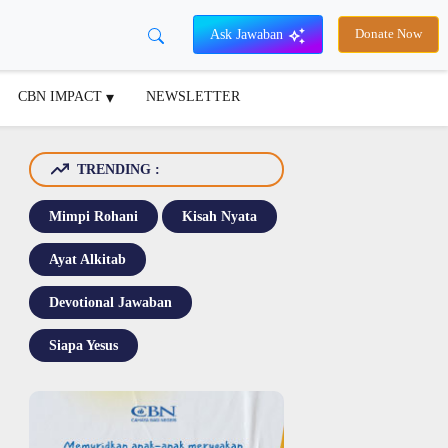
Ask Jawaban
Donate Now
CBN IMPACT
NEWSLETTER
TRENDING :
Mimpi Rohani
Kisah Nyata
Ayat Alkitab
Devotional Jawaban
Siapa Yesus