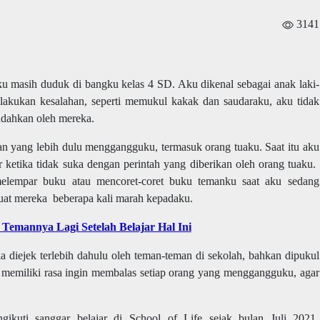
3141
ku masih duduk di bangku kelas 4 SD. Aku dikenal sebagai anak laki-
melakukan kesalahan, seperti memukul kakak dan saudaraku, aku tidak
ndahkan oleh mereka.
 yang lebih dulu menggangguku, termasuk orang tuaku. Saat itu aku
ketika tidak suka dengan perintah yang diberikan oleh orang tuaku.
elempar buku atau mencoret-coret buku temanku saat aku sedang
uat mereka beberapa kali marah kepadaku.
Temannya Lagi Setelah Belajar Hal Ini
 diejek terlebih dahulu oleh teman-teman di sekolah, bahkan dipukul
memiliki rasa ingin membalas setiap orang yang menggangguku, agar
ikuti sanggar belajar di School of Life sejak bulan Juli 2021.