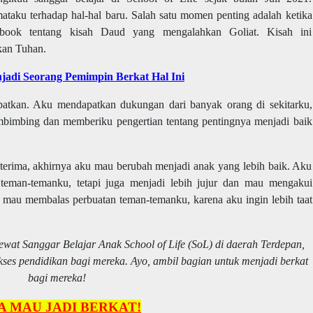
ataku terhadap hal-hal baru. Salah satu momen penting adalah ketika
rbook tentang kisah Daud yang mengalahkan Goliat. Kisah ini
akan Tuhan.
jadi Seorang Pemimpin Berkat Hal Ini
apatkan. Aku mendapatkan dukungan dari banyak orang di sekitarku,
mbimbing dan memberiku pengertian tentang pentingnya menjadi baik
erima, akhirnya aku mau berubah menjadi anak yang lebih baik. Aku
teman-temanku, tetapi juga menjadi lebih jujur dan mau mengakui
k mau membalas perbuatan teman-temanku, karena aku ingin lebih taat
ewat Sanggar Belajar Anak School of Life (SoL) di daerah Terdepan,
ses pendidikan bagi mereka. Ayo, ambil bagian untuk menjadi berkat
bagi mereka!
A MAU JADI BERKAT!