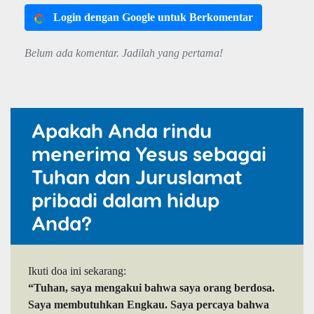
Login dengan Google untuk Berkomentar
Belum ada komentar. Jadilah yang pertama!
Apakah Anda rindu
menerima Yesus sebagai
Tuhan dan Juruslamat
pribadi dalam hidup
Anda?
Ikuti doa ini sekarang:
“Tuhan, saya mengakui bahwa saya orang berdosa.
Saya membutuhkan Engkau. Saya percaya bahwa