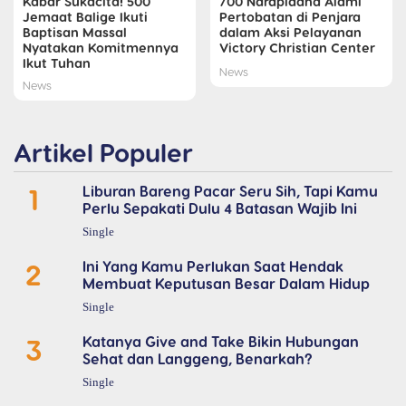
Kabar Sukacita! 500
700 Narapidana Alami
Jemaat Balige Ikuti
Pertobatan di Penjara
Baptisan Massal
dalam Aksi Pelayanan
Nyatakan Komitmennya
Victory Christian Center
Ikut Tuhan
News
News
Artikel Populer
1
Liburan Bareng Pacar Seru Sih, Tapi Kamu
Perlu Sepakati Dulu 4 Batasan Wajib Ini
Single
2
Ini Yang Kamu Perlukan Saat Hendak
Membuat Keputusan Besar Dalam Hidup
Single
3
Katanya Give and Take Bikin Hubungan
Sehat dan Langgeng, Benarkah?
Single