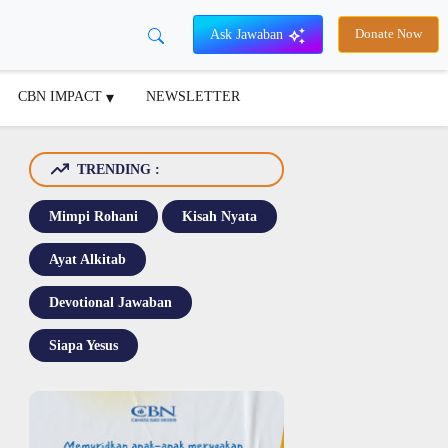
Ask Jawaban
Donate Now
CBN IMPACT
NEWSLETTER
TRENDING :
Mimpi Rohani
Kisah Nyata
Ayat Alkitab
Devotional Jawaban
Siapa Yesus