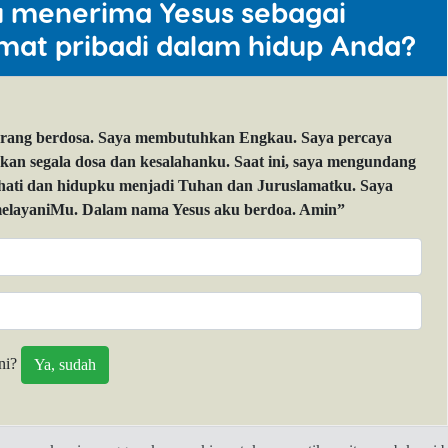
u menerima Yesus sebagai
mat pribadi dalam hidup Anda?
orang berdosa. Saya membutuhkan Engkau. Saya percaya
 segala dosa dan kesalahanku. Saat ini, saya mengundang
 hati dan hidupku menjadi Tuhan dan Juruslamatku. Saya
layaniMu. Dalam nama Yesus aku berdoa. Amin”
ni?