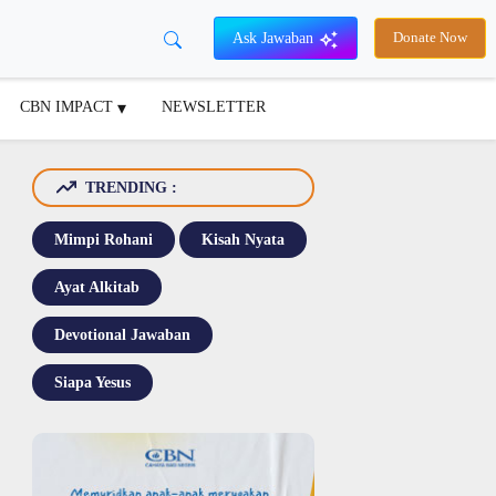
Ask Jawaban
Donate Now
CBN IMPACT
NEWSLETTER
TRENDING :
Mimpi Rohani
Kisah Nyata
Ayat Alkitab
Devotional Jawaban
Siapa Yesus