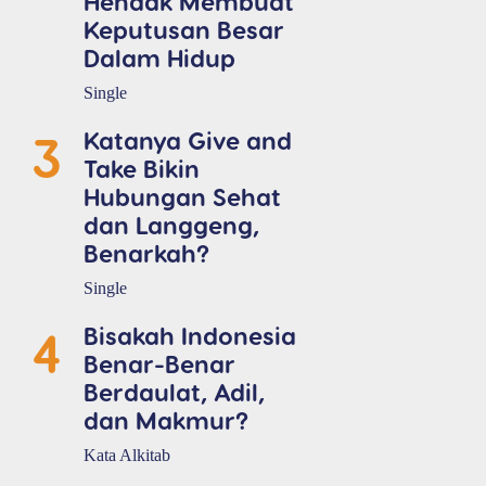
Hendak Membuat
Keputusan Besar
Dalam Hidup
Single
3
Katanya Give and
Take Bikin
Hubungan Sehat
dan Langgeng,
Benarkah?
Single
4
Bisakah Indonesia
Benar-Benar
Berdaulat, Adil,
dan Makmur?
Kata Alkitab